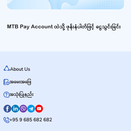
MTB Pay Account ထဲသို့ ဖုန်းနံပါတ်ဖြင့် ငွေသွင်းခြင်း
About Us
အမေးအဖြေ
အသုံးပြုနည်း
+95 9 685 682 682