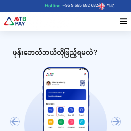
Hotline :
+95 9 685 682 682
ENG
ဖုန်းဘေလ်ဘယ်လိုဖြည့်ရမလဲ?
Previous
Next