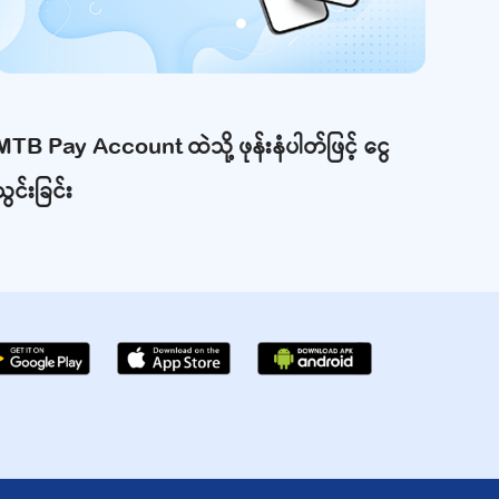
MTB Pay Account ထဲသို့ ဖုန်းနံပါတ်ဖြင့် ငွေ
သွင်းခြင်း