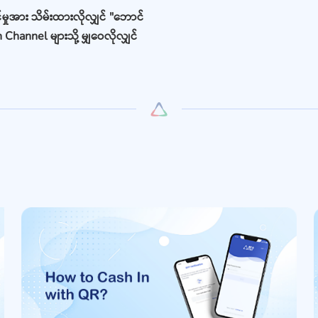
ုအား သိမ်းထားလိုလျှင် "ဘောင်
 Channel များသို့ မျှဝေလိုလျှင်