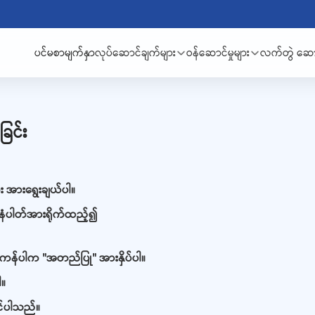
ပင်မစာမျက်နှာ
လုပ်ဆောင်ချက်များ
ဝန်ဆောင်မှုများ
လက်တွဲ ဆောင
ြင်း
 အားရွေးချယ်ပါ။
နံပါတ်အားရိုက်ထည့်၍
န်ပါက "အတည်ပြု" အားနှိပ်ပါ။
ါ။
င်ပါသည်။