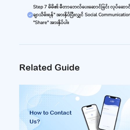
Step 7 မိမိ၏ မီတာဘေလ်ပေးဆောင်ခြင်း လုပ်ဆောင်မှ
ချာသိမ်းရန်" အားနှိပ်ပြီးလျှင် Social Communication
"Share" အားနှိပ်ပါ။
Related Guide