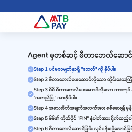
Agent မှတစ်ဆင့် မီတာဘေလ်ဆောင်ခ
Step 1 ပင်မစာမျက်နှာရှိ "ဘေလ်" ကို နှိပ်ပါ။
Step 2 မီတာဘေလ်ပေးဆောင်လိုသော တိုင်းဒေသကြီး
Step 3 မိမိ မီတာဘေလ်ပေးဆောင်လိုသော ဘားကုဒ် 
"အတည်ပြု" အားနှိပ်ပါ။
Step 4 အသေးစိတ်အချက်အလက်အား စစ်ဆေး၍ မှန်က
Step 5 မိမိ၏ ကိုယ်ပိုင် "PIN" နံပါတ်အား ရိုက်ထည့်ပ
Step 6 မီတာဘေလ်ဆောင်ခြင်း လုပ်ငန်းစဉ်အောင်မြ