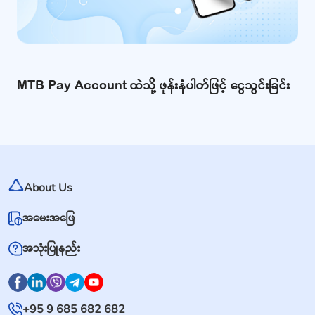
MTB Pay Account ထဲသို့ ဖုန်းနံပါတ်ဖြင့် ငွေသွင်းခြင်း
About Us
အမေးအဖြေ
အသုံးပြုနည်း
+95 9 685 682 682