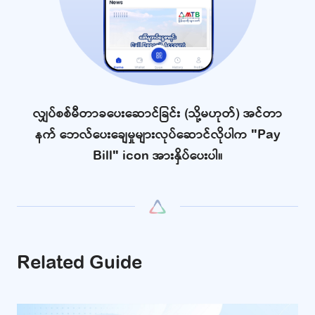
လျှပ်စစ်မီတာခပေးဆောင်ခြင်း (သို့မဟုတ်) အင်တာ
နက် ဘေလ်ပေးချေမှုများလုပ်ဆောင်လိုပါက "Pay
Bill" icon အားနှိပ်ပေးပါ။
Related Guide