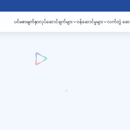
ပင်မစာမျက်နှာ
လုပ်ဆောင်ချက်များ
ဝန်ဆောင်မှုများ
လက်တွဲ ဆောင