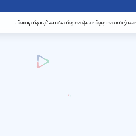
ပင်မစာမျက်နှာ
လုပ်ဆောင်ချက်များ
ဝန်ဆောင်မှုများ
လက်တွဲ ဆောင